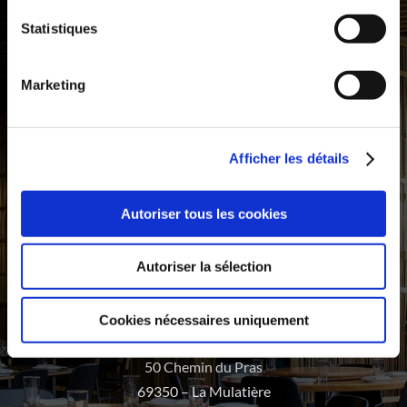
Statistiques
HORAIRES
Marketing
Lundi – Vendredi de 12h à 14h30 et 19h à 22h15
Afficher les détails
Autoriser tous les cookies
Réservation
Autoriser la sélection
CONTACT
Cookies nécessaires uniquement
04 78 46 04 01
50 Chemin du Pras
69350 – La Mulatière