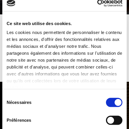
Ce site web utilise des cookies.
Les cookies nous permettent de personnaliser le contenu
Découvrez notre
et les annonces, d'offrir des fonctionnalités relatives aux
médias sociaux et d'analyser notre trafic. Nous
carte
partageons également des informations sur l'utilisation de
notre site avec nos partenaires de médias sociaux, de
publicité et d'analyse, qui peuvent combiner celles-ci
avec d'autres informations que vous leur avez fournies
ou qu'ils ont collectées lors de votre utilisation de leurs
services.
Sélection
Nécessaires
du
consentement
Préférences