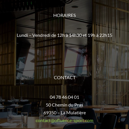
HORAIRES
Lundi – Vendredi de 12h à 14h30 et 19h à 22h15
CONTACT
04 78 46 04 01
50 Chemin du Pras
69350 – La Mulatière
contact@ofluence-sport.com