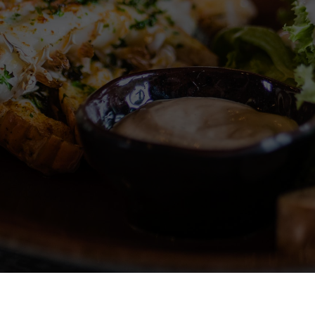
l’assiette.
Un buffet de plats faits-maison, avec
goût et cuisinés avec attention. Le
menu évolue toutes les semaines au
gré des envies du chef et des saisons.
Une chose est sûre : chez O
Fluence, on mange bien !