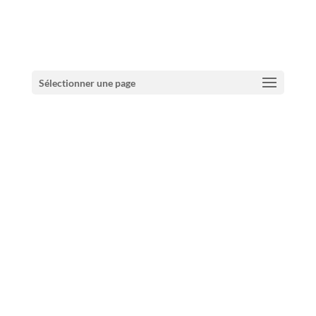
Bienvenue chez O
Sélectionner une page
Fluence
Restaurant !
Profitez de nos
produits frais
JE RÉSERVE !